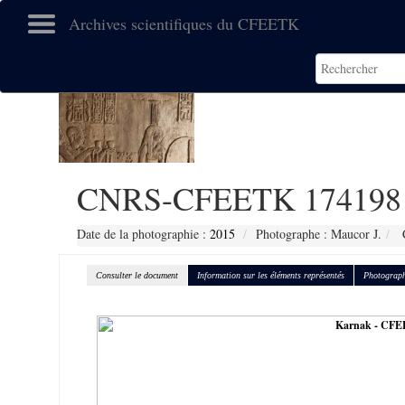
Archives scientifiques du CFEETK
CNRS-CFEETK 174198
Date de la photographie :
2015
Photographe : Maucor J.
C
Consulter le document
Information sur les éléments représentés
Photograph