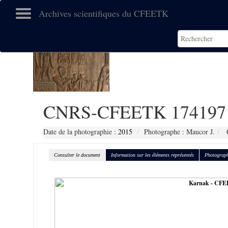
Archives scientifiques du CFEETK
CNRS-CFEETK 174197
Date de la photographie :
2015
Photographe : Maucor J.
C
Consulter le document
Information sur les éléments représentés
Photograph