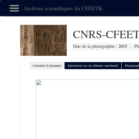
Archives scientifiques du CFEETK
CNRS-CFEET
Date de la photographie :
2015
Ph
Consulter le document
Information sur les éléments représentés
Photograph