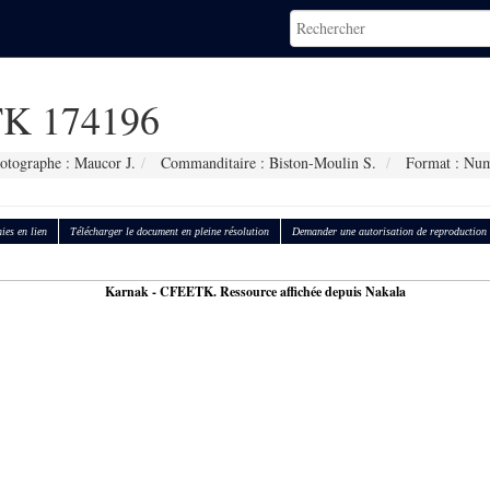
K 174196
otographe : Maucor J.
Commanditaire : Biston-Moulin S.
Format : Num
ies en lien
Télécharger le document en pleine résolution
Demander une autorisation de reproduction