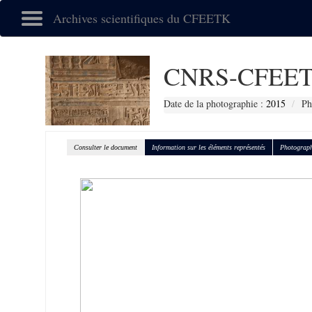
Archives scientifiques du CFEETK
CNRS-CFEET
Date de la photographie :
2015
Ph
Consulter le document
Information sur les éléments représentés
Photograph