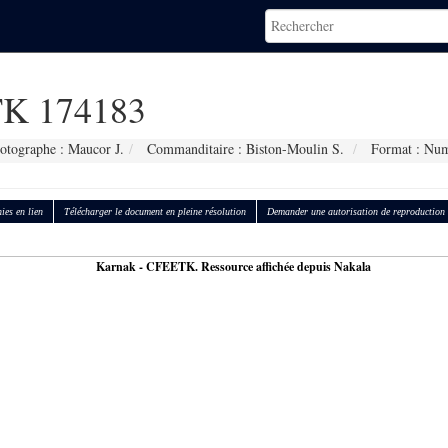
K 174183
otographe : Maucor J.
Commanditaire : Biston-Moulin S.
Format : Num
ies en lien
Télécharger le document en pleine résolution
Demander une autorisation de reproduction