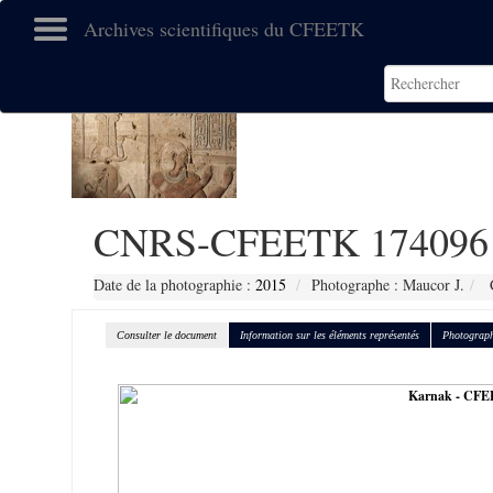
Archives scientifiques du CFEETK
CNRS-CFEETK 174096
Date de la photographie :
2015
Photographe : Maucor J.
C
Consulter le document
Information sur les éléments représentés
Photograph