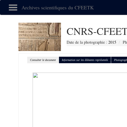
Archives scientifiques du CFEETK
CNRS-CFEET
Date de la photographie :
2015
Ph
Consulter le document
Information sur les éléments représentés
Photograph