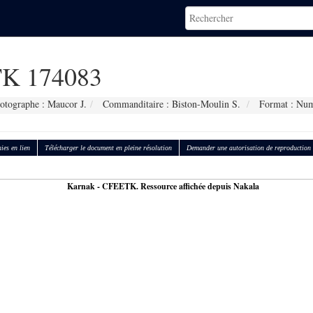
K 174083
otographe : Maucor J.
Commanditaire : Biston-Moulin S.
Format : Num
ies en lien
Télécharger le document en pleine résolution
Demander une autorisation de reproduction