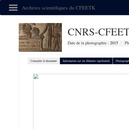
Archives scientifiques du CFEETK
CNRS-CFEET
Date de la photographie :
2015
Ph
Consulter le document
Information sur les éléments représentés
Photograph