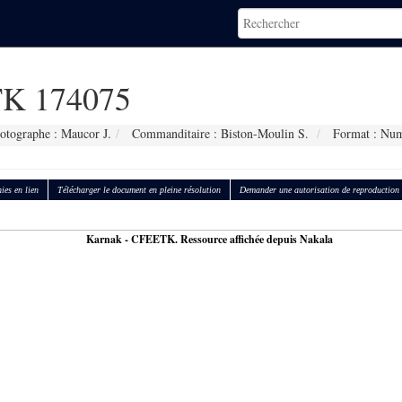
K 174075
otographe : Maucor J.
Commanditaire : Biston-Moulin S.
Format : Num
ies en lien
Télécharger le document en pleine résolution
Demander une autorisation de reproduction