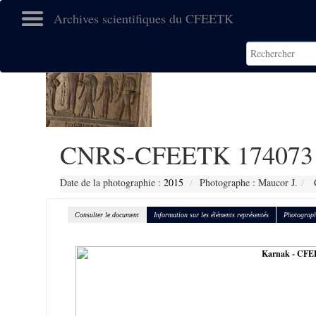
Archives scientifiques du CFEETK
CNRS-CFEETK 174073
Date de la photographie :
2015
Photographe : Maucor J.
C
Consulter le document
Information sur les éléments représentés
Photograph