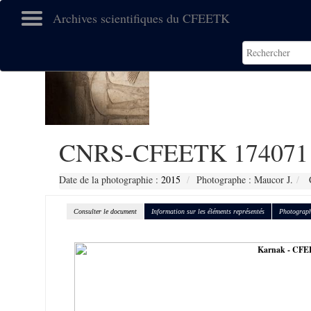
Archives scientifiques du CFEETK
CNRS-CFEETK 174071
Date de la photographie :
2015
Photographe : Maucor J.
C
Consulter le document
Information sur les éléments représentés
Photograph