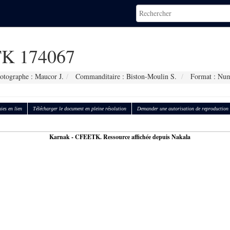
K 174067
otographe : Maucor J.
Commanditaire : Biston-Moulin S.
Format : Num
ies en lien
Télécharger le document en pleine résolution
Demander une autorisation de reproduction