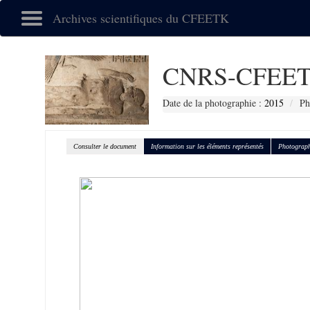
Archives scientifiques du CFEETK
CNRS-CFEET
Date de la photographie :
2015
Ph
Consulter le document
Information sur les éléments représentés
Photograph