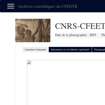
Archives scientifiques du CFEETK
CNRS-CFEET
Date de la photographie :
2015
Ph
Consulter le document
Information sur les éléments représentés
Photograph