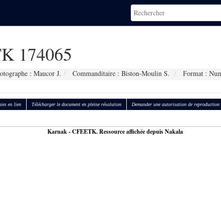
K 174065
otographe : Maucor J.
Commanditaire : Biston-Moulin S.
Format : Num
ies en lien
Télécharger le document en pleine résolution
Demander une autorisation de reproduction