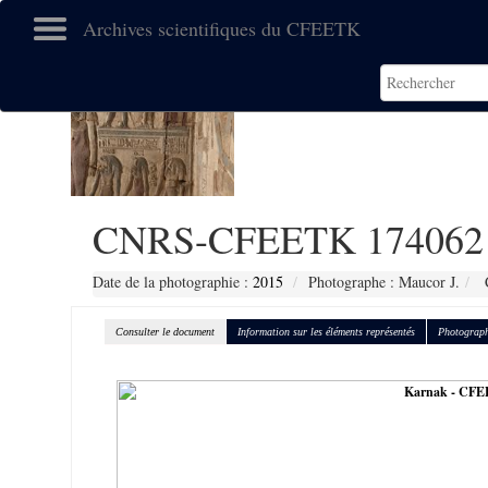
Archives scientifiques du CFEETK
CNRS-CFEETK 174062
Date de la photographie :
2015
Photographe : Maucor J.
C
Consulter le document
Information sur les éléments représentés
Photograph