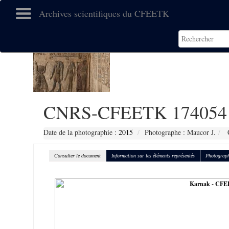
Archives scientifiques du CFEETK
CNRS-CFEETK 174054
Date de la photographie :
2015
Photographe : Maucor J.
C
Consulter le document
Information sur les éléments représentés
Photograph