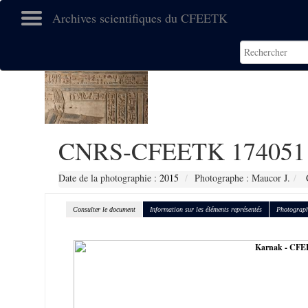
Archives scientifiques du CFEETK
CNRS-CFEETK 174051
Date de la photographie :
2015
Photographe : Maucor J.
C
Consulter le document
Information sur les éléments représentés
Photograph