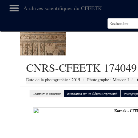
Archives scientifiques du CFEETK
CNRS-CFEETK 174049
Date de la photographie :
2015
Photographe : Maucor J.
C
Consulter le document
Information sur les éléments représentés
Photograph