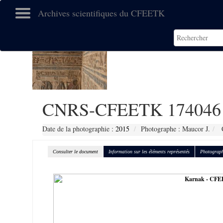
Archives scientifiques du CFEETK
CNRS-CFEETK 174046
Date de la photographie :
2015
Photographe : Maucor J.
C
Consulter le document
Information sur les éléments représentés
Photograph