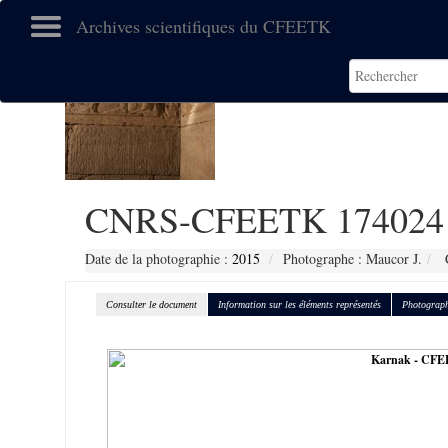
Archives scientifiques du CFEETK
CNRS-CFEETK 174024
Date de la photographie :
2015
Photographe : Maucor J.
C
Consulter le document
Information sur les éléments représentés
Photograph