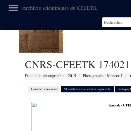
Archives scientifiques du CFEETK
CNRS-CFEETK 174021
Date de la photographie :
2015
Photographe : Maucor J.
C
Consulter le document
Information sur les éléments représentés
Photograph