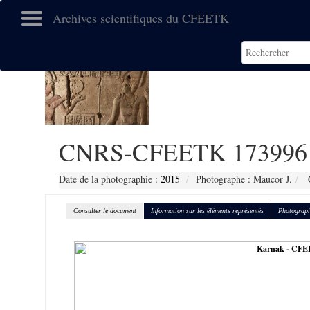
Archives scientifiques du CFEETK
CNRS-CFEETK 173996
Date de la photographie :
2015
Photographe : Maucor J.
C
Consulter le document
Information sur les éléments représentés
Photograph