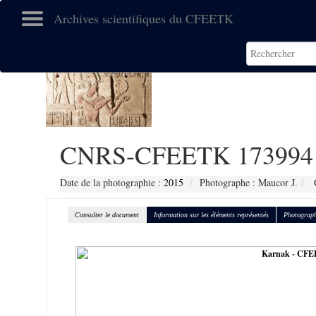
Archives scientifiques du CFEETK
CNRS-CFEETK 173994
Date de la photographie :
2015
Photographe : Maucor J.
C
Consulter le document
Information sur les éléments représentés
Photograph