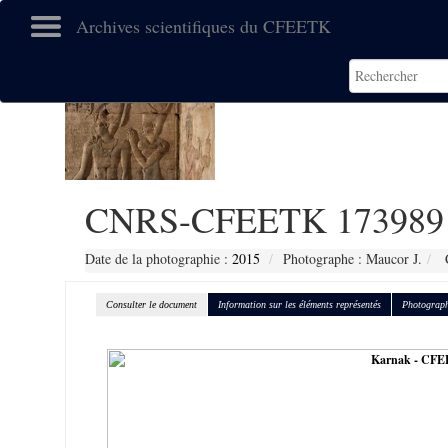
Archives scientifiques du CFEETK
CNRS-CFEETK 173989
Date de la photographie :
2015
Photographe : Maucor J.
C
Consulter le document
Information sur les éléments représentés
Photograph