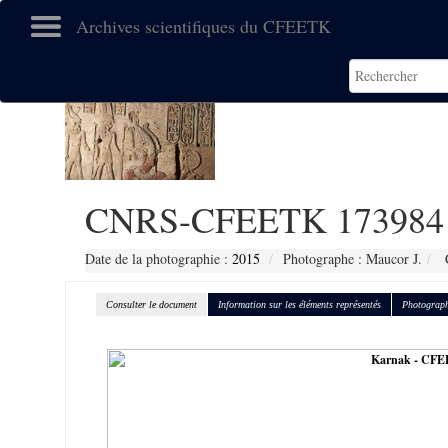
Archives scientifiques du CFEETK
CNRS-CFEETK 173984
Date de la photographie :
2015
Photographe : Maucor J.
C
Consulter le document
Information sur les éléments représentés
Photograph