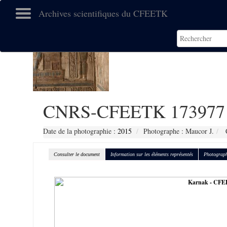
Archives scientifiques du CFEETK
CNRS-CFEETK 173977
Date de la photographie :
2015
Photographe : Maucor J.
C
Consulter le document
Information sur les éléments représentés
Photograph