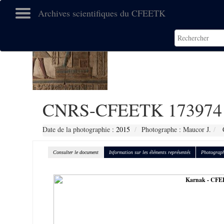
Archives scientifiques du CFEETK
CNRS-CFEETK 173974
Date de la photographie :
2015
Photographe : Maucor J.
C
Consulter le document
Information sur les éléments représentés
Photograph