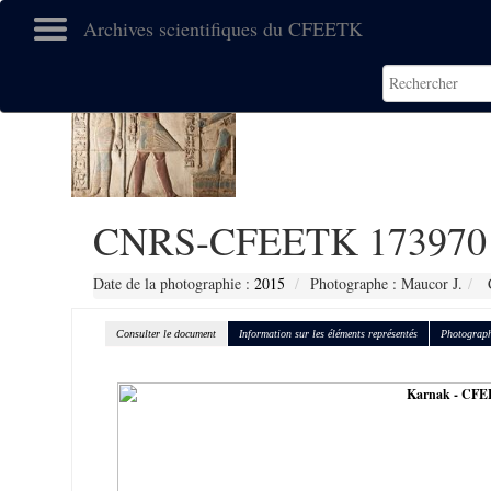
Archives scientifiques du CFEETK
CNRS-CFEETK 173970
Date de la photographie :
2015
Photographe : Maucor J.
C
Consulter le document
Information sur les éléments représentés
Photograph