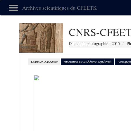
Archives scientifiques du CFEETK
CNRS-CFEET
Date de la photographie :
2015
Ph
Consulter le document
Information sur les éléments représentés
Photograph