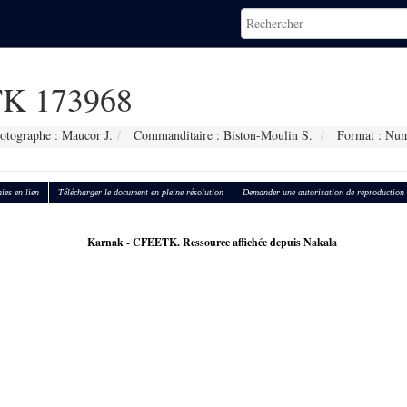
K 173968
otographe : Maucor J.
Commanditaire : Biston-Moulin S.
Format : Num
ies en lien
Télécharger le document en pleine résolution
Demander une autorisation de reproduction