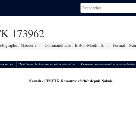
K 173962
otographe : Maucor J.
Commanditaire : Biston-Moulin S.
Format : Num
ies en lien
Télécharger le document en pleine résolution
Demander une autorisation de reproduction