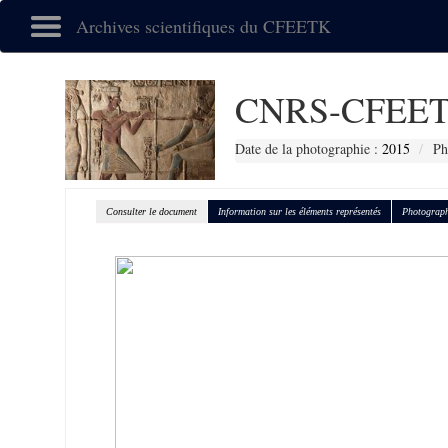
Archives scientifiques du CFEETK
CNRS-CFEET
Date de la photographie :
2015
Ph
Consulter le document
Information sur les éléments représentés
Photograph