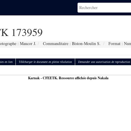
K 173959
otographe : Maucor J.
Commanditaire : Biston-Moulin S.
Format : Num
ies en lien
Télécharger le document en pleine résolution
Demander une autorisation de reproduction