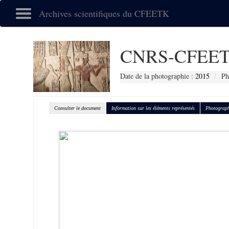
Archives scientifiques du CFEETK
CNRS-CFEET
Date de la photographie :
2015
Ph
Consulter le document
Information sur les éléments représentés
Photograph