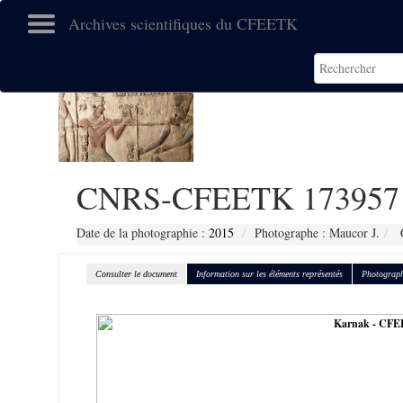
Archives scientifiques du CFEETK
CNRS-CFEETK 173957
Date de la photographie :
2015
Photographe : Maucor J.
C
Consulter le document
Information sur les éléments représentés
Photograph