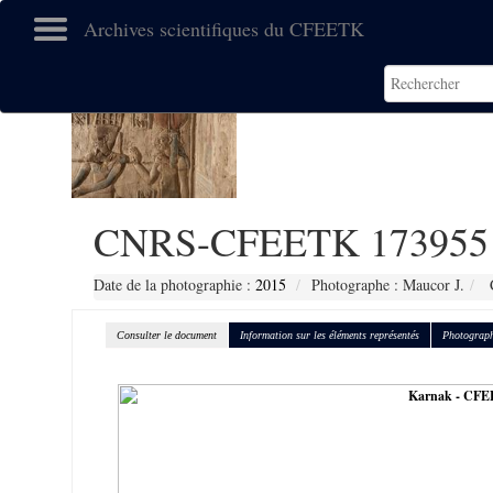
Archives scientifiques du CFEETK
CNRS-CFEETK 173955
Date de la photographie :
2015
Photographe : Maucor J.
C
Consulter le document
Information sur les éléments représentés
Photograph