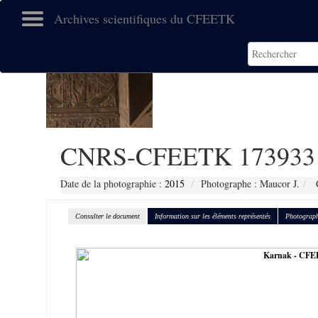
Archives scientifiques du CFEETK
CNRS-CFEETK 173933
Date de la photographie :
2015
Photographe : Maucor J.
C
Consulter le document
Information sur les éléments représentés
Photograph