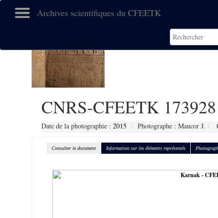
Archives scientifiques du CFEETK
CNRS-CFEETK 173928
Date de la photographie :
2015
Photographe : Maucor J.
C
Consulter le document
Information sur les éléments représentés
Photograph