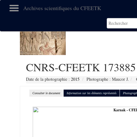
Archives scientifiques du CFEETK
CNRS-CFEETK 173885
Date de la photographie :
2015
Photographe : Maucor J.
C
Consulter le document
Information sur les éléments représentés
Photograph