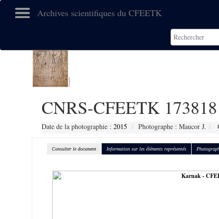
Archives scientifiques du CFEETK
CNRS-CFEETK 173818
Date de la photographie :
2015
Photographe : Maucor J.
C
Consulter le document
Information sur les éléments représentés
Photograph