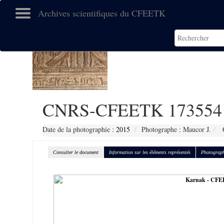
Archives scientifiques du CFEETK
CNRS-CFEETK 173554
Date de la photographie :
2015
Photographe : Maucor J.
C
Consulter le document
Information sur les éléments représentés
Photograph