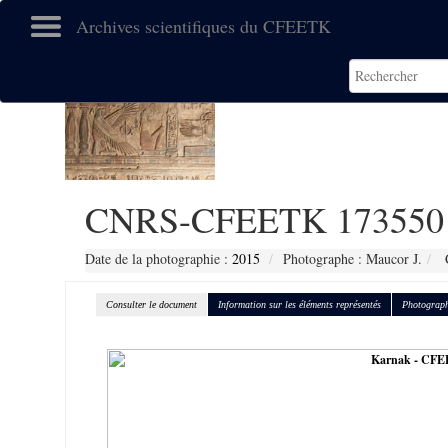
Archives scientifiques du CFEETK
CNRS-CFEETK 173550
Date de la photographie :
2015
Photographe : Maucor J.
C
Consulter le document
Information sur les éléments représentés
Photograph