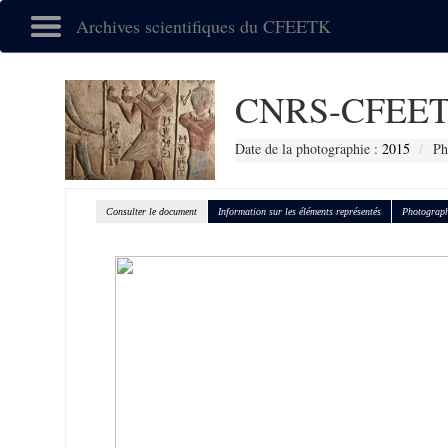
Archives scientifiques du CFEETK
CNRS-CFEET
Date de la photographie :
2015
Ph
Consulter le document
Information sur les éléments représentés
Photograph