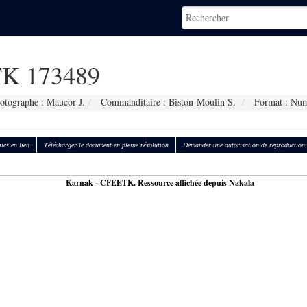
K 173489
otographe : Maucor J.
Commanditaire : Biston-Moulin S.
Format : Num
ies en lien
Télécharger le document en pleine résolution
Demander une autorisation de reproduction