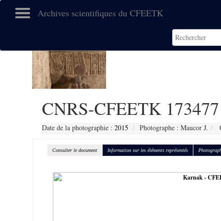
Archives scientifiques du CFEETK
CNRS-CFEETK 173477
Date de la photographie :
2015
Photographe : Maucor J.
C
Consulter le document
Information sur les éléments représentés
Photograph