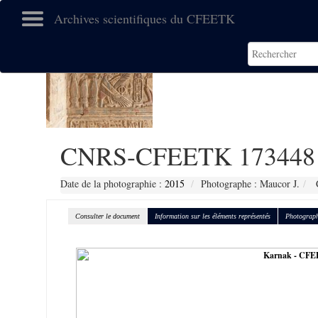
Archives scientifiques du CFEETK
CNRS-CFEETK 173448
Date de la photographie :
2015
Photographe : Maucor J.
C
Consulter le document
Information sur les éléments représentés
Photograph