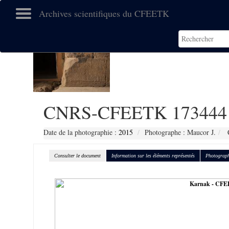
Archives scientifiques du CFEETK
CNRS-CFEETK 173444
Date de la photographie :
2015
Photographe : Maucor J.
C
Consulter le document
Information sur les éléments représentés
Photograph