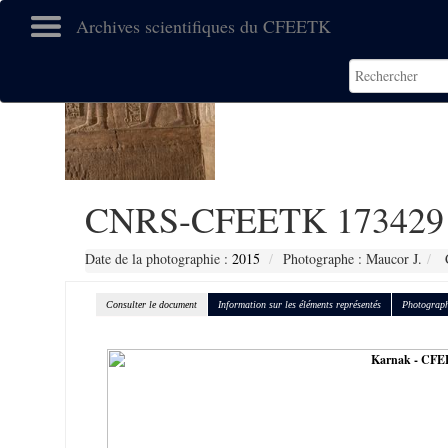
Archives scientifiques du CFEETK
CNRS-CFEETK 173429
Date de la photographie :
2015
Photographe : Maucor J.
C
Consulter le document
Information sur les éléments représentés
Photograph