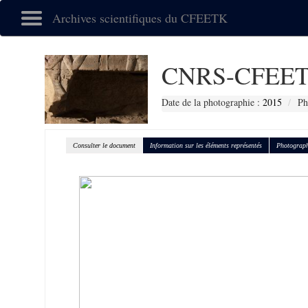
Archives scientifiques du CFEETK
CNRS-CFEET
Date de la photographie :
2015
Ph
Consulter le document
Information sur les éléments représentés
Photograph