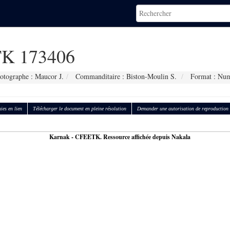
K 173406
otographe : Maucor J.
Commanditaire : Biston-Moulin S.
Format : Num
ies en lien
Télécharger le document en pleine résolution
Demander une autorisation de reproduction