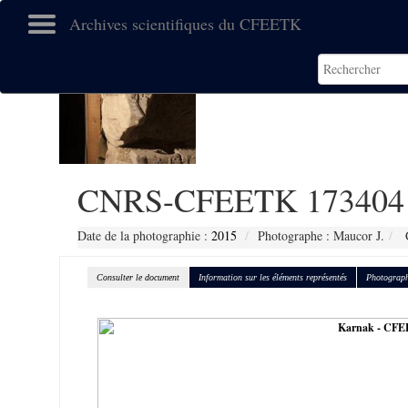
Archives scientifiques du CFEETK
CNRS-CFEETK 173404
Date de la photographie :
2015
Photographe : Maucor J.
C
Consulter le document
Information sur les éléments représentés
Photograph