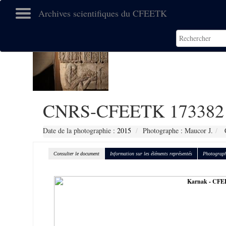
Archives scientifiques du CFEETK
CNRS-CFEETK 173382
Date de la photographie :
2015
Photographe : Maucor J.
C
Consulter le document
Information sur les éléments représentés
Photograph