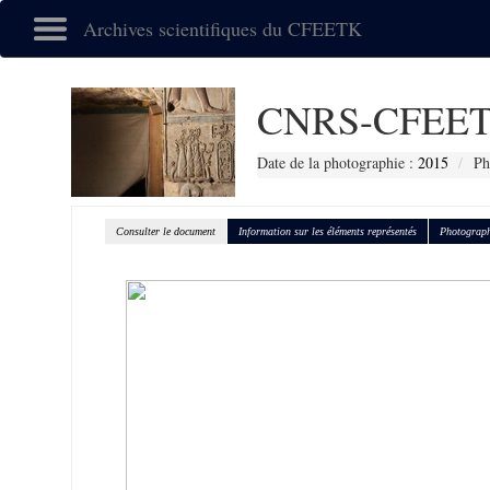
Archives scientifiques du CFEETK
CNRS-CFEET
Date de la photographie :
2015
Ph
Consulter le document
Information sur les éléments représentés
Photograph