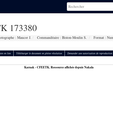
K 173380
otographe : Maucor J.
Commanditaire : Biston-Moulin S.
Format : Num
ies en lien
Télécharger le document en pleine résolution
Demander une autorisation de reproduction