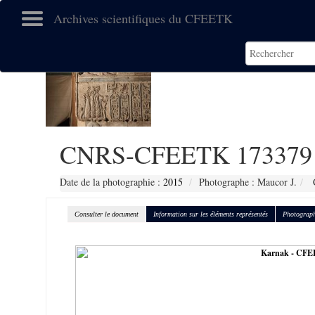
Archives scientifiques du CFEETK
CNRS-CFEETK 173379
Date de la photographie :
2015
Photographe : Maucor J.
C
Consulter le document
Information sur les éléments représentés
Photograph