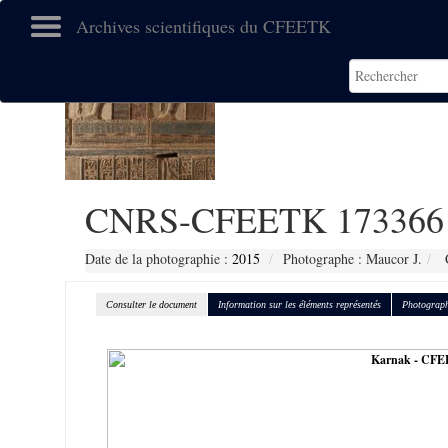
Archives scientifiques du CFEETK
CNRS-CFEETK 173366
Date de la photographie :
2015
Photographe : Maucor J.
C
Consulter le document
Information sur les éléments représentés
Photograph