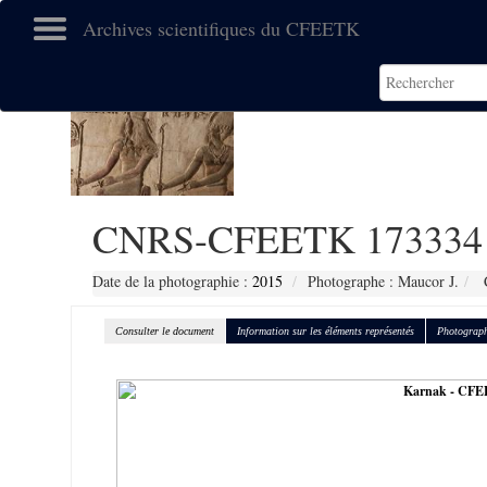
Archives scientifiques du CFEETK
CNRS-CFEETK 173334
Date de la photographie :
2015
Photographe : Maucor J.
C
Consulter le document
Information sur les éléments représentés
Photograph