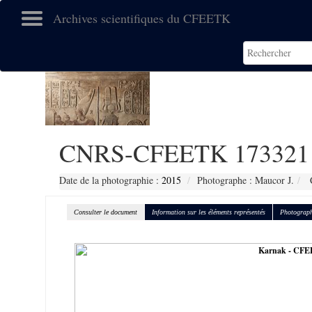
Archives scientifiques du CFEETK
CNRS-CFEETK 173321
Date de la photographie :
2015
Photographe : Maucor J.
C
Consulter le document
Information sur les éléments représentés
Photograph