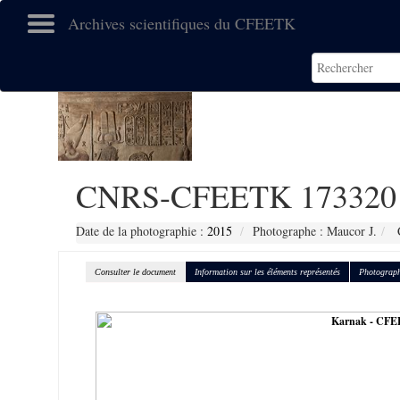
Archives scientifiques du CFEETK
CNRS-CFEETK 173320
Date de la photographie :
2015
Photographe : Maucor J.
C
Consulter le document
Information sur les éléments représentés
Photograph